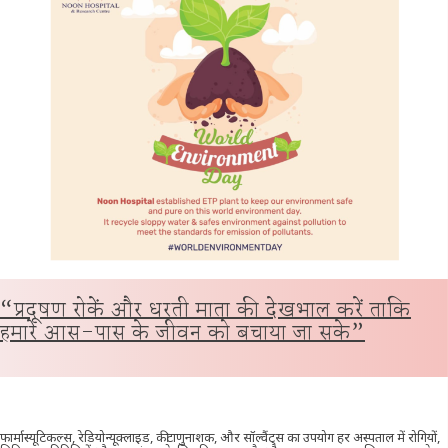
“प्रदूषण रोकें और धरती माता की देखभाल करें ताकि
हमारे आस-पास के जीवन को बचाया जा सके”
फार्मास्यूटिकल्स, रेडियोन्यूक्लाइड, कीटाणुनाशक, और सॉल्वैंट्स का उपयोग हर अस्पताल में रोगियों,