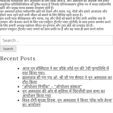
चिकित्सा गतिविधियों और अनुसंधान के लिए किया जाता है, और अस्पताल का अपशिष्ट जल हमारे
प्राकृतिक पारिस्थितिकी तंत्र को दूषित करता है जिसके परिणामस्वरूप दुनिया भर में समग्र पर्यावरणीय
क्षति और प्रमुख मानव स्वास्थ्य समस्याएं होती हैं।
नून अस्पताल हमेशा पर्यावरणीय क्षति को रोकने और मानव, पशु, पौधों और हमारे आसपास और
हमारे साथ रहने वाले सभी जीवन को बचाने के लिए विभिन्न पहल करता है।
हम धरती माता की देखभाल और मानव, पशु और पौधों को बचाने के लिए सभी अपशिष्ट जल के
उपचार और बेअसर करने के लिए एक एफ्लुएंट ट्रीटमेंट प्लांट (ईटीपी) के साथ हमारा समर्थन करने
के लिए हमारी अध्यक्ष महोदया जीनत नून हरनाल और ट्रस्ट बोर्ड को धन्यवाद देते हैं।
हमारा एफ्लुएंट ट्रीटमेंट प्लांट लगाने का काम प्रगति पर है और यह जल्द ही काम करने लगेगा!
Search
for:
Recent Posts
आज नून हॉस्पिटल ने सर जीके लॉर्ड नून की 7वीं पुण्यतिथि में
याद किया गया।
झालावाड़ सी एम एच ओ, श्री जी एम सैय्यद ने नून अस्पताल का
दौरा किया
“ऑपरेशन निर्भीक” – “ऑपरेशन संस्कार”
नून अस्पताल की ओर से सुलिया में चिरंजीवी ग्राम सभा का
आयोजन किया गया
विश्व रोगी सुरक्षा दिवस, नून अस्पताल ने किया ‘वॉक फॉर हेल्थ’
का आयोजन