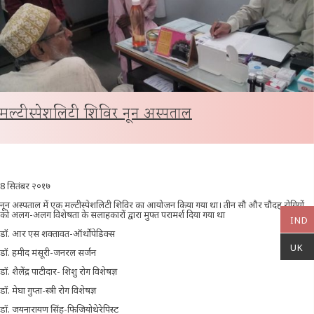
मल्टीस्पेशलिटी शिविर नून अस्पताल
8 सितंबर २०१७
नून अस्पताल में एक मल्टीस्पेशलिटी शिविर का आयोजन किया गया था। तीन सौ और चौदह रोगियों
को अलग-अलग विशेषता के सलाहकारों द्वारा मुफ्त परामर्श दिया गया था
IND
डॉ. आर एस शक्तावत-ऑर्थोपेडिक्स
UK
डॉ. हमीद मंसूरी-जनरल सर्जन
डॉ. शैलेंद्र पाटीदार- शिशु रोग विशेषज्ञ
डॉ. मेघा गुप्ता-स्त्री रोग विशेषज्ञ
डॉ. जयनारायण सिंह-फिजियोथेरेपिस्ट