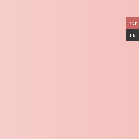
IND
UK