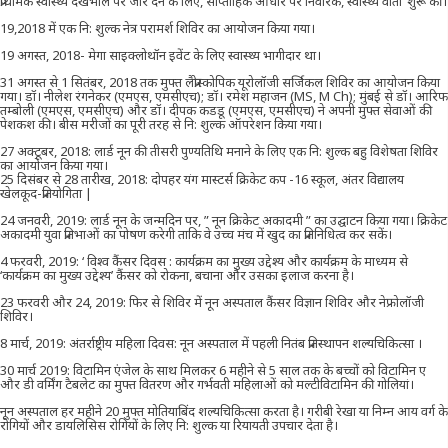
प्राथमिक स्वास्थ्य देखभाल पर जोर देने के लिए, साप्ताहिक आधार पर निवारक, स्वास्थ्य वार्ता ’शुरू की।
19,2018 में एक नि: शुल्क नेत्र परामर्श शिविर का आयोजन किया गया।
19 अगस्त, 2018- मेगा साइक्लोथॉन इवेंट के लिए स्वास्थ्य भागीदार था।
31 अगस्त से 1 सितंबर, 2018 तक मुफ्त लैप्रोस्कोपिक यूरोलॉजी सर्जिकल शिविर का आयोजन किया
गया। डॉ। नीलेश रंगनेकर (एमएस, एमसीएच); डॉ। रमेश महाजन (MS, M Ch); मुंबई से डॉ। आरिफ
तम्बोली (एमएस, एमसीएच) और डॉ। दीपक कडडू (एमएस, एमसीएच) ने अपनी मुफ्त सेवाओं की
पेशकश की। बीस मरीजों का पूरी तरह से नि: शुल्क ऑपरेशन किया गया।
27 अक्टूबर, 2018: लार्ड नून की तीसरी पुण्यतिथि मनाने के लिए एक नि: शुल्क बहु विशेषता शिविर
का आयोजन किया गया।
25 दिसंबर से 28 तारीख, 2018: दोपहर यंग मास्टर्स क्रिकेट कप -16 स्कूल, अंतर विद्यालय
खेलकूद-प्रतियोगिता |
24 जनवरी, 2019: लार्ड नून के जन्मदिन पर, ” नून क्रिकेट अकादमी ” का उद्घाटन किया गया। क्रिकेट
अकादमी युवा प्रतिभाओं का पोषण करेगी ताकि वे उच्च मंच में खुद का प्रतिनिधित्व कर सकें।
4 फरवरी, 2019: ‘ विश्व कैंसर दिवस : कार्यक्रम का मुख्य उद्देश्य और कार्यक्रम के माध्यम से
‘कार्यक्रम का मुख्य उद्देश्य’ कैंसर को रोकना, बचाना और उसका इलाज करना है।
23 फरवरी और 24, 2019: फिर से शिविर में नून अस्पताल कैंसर विज्ञान शिविर और नेफ्रोलॉजी
शिविर।
8 मार्च, 2019: अंतर्राष्ट्रीय महिला दिवस: नून अस्पताल में पहली नितंब प्रतिस्थापन शल्यचिकित्सा ।
30 मार्च 2019: विटामिन एंजेल के साथ मिलकर 6 महीने से 5 साल तक के बच्चों को विटामिन ए
और डी वर्मिंग टैबलेट का मुफ्त वितरण और गर्भवती महिलाओं को मल्टीविटामिन की गोलियां।
नून अस्पताल हर महीने 20 मुफ्त मोतियाबिंद शल्यचिकित्सा करता है। गरीबी रेखा या निम्न आय वर्ग के
रोगियों और डायलिसिस रोगियों के लिए नि: शुल्क या रियायती उपचार देता है।